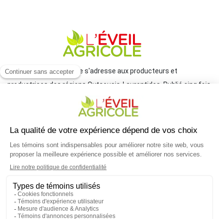
Le journal L'Éveil agricole s'adresse aux producteurs et
productrices des régions Outaouais-Laurentides. Publié cinq fois
par année par le Groupe JCL, il traite de l'actualité et des grands
enjeux reliés à l'agriculture.
COORDONNÉES
mlemay@groupejcl.ca
450 472-3440, poste 250
UNE INITIATIVE DU