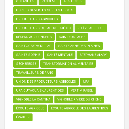
OUTAOUAIS
PANDÉMIE
PESTICIDES
PORTES OUVERTES SUR LES FERMES
PRODUCTEURS AGRICOLES
PRODUCTEURS DE LAIT DU QUÉBEC
RELÈVE AGRICOLE
RÉSEAU AGRICONSEILS
SAINT-EUSTACHE
SAINT-JOSEPH-DU-LAC
SAINTE-ANNE-DES-PLAINES
SAINTE-SOPHIE
SANTÉ MENTALE
STÉPHANE ALARY
SÉCHERESSE
TRANSFORMATION ALIMENTAIRE
TRAVAILLEURS DE RANG
UNION DES PRODUCTEURS AGRICOLES
UPA
UPA OUTAOUAIS-LAURENTIDES
VERT MIRABEL
VIGNOBLE LA CANTINA
VIGNOBLE RIVIÈRE DU CHÊNE
ÉCOUTE AGRICOLE
ÉCOUTE AGRICOLE DES LAURENTIDES
ÉRABLES