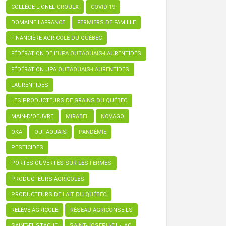
COLLÈGE LIONEL-GROULX
COVID-19
DOMAINE LAFRANCE
FERMIERS DE FAMILLE
FINANCIÈRE AGRICOLE DU QUÉBEC
FÉDÉRATION DE L’UPA OUTAOUAIS-LAURENTIDES
FÉDÉRATION UPA OUTAOUAIS-LAURENTIDES
LAURENTIDES
LES PRODUCTEURS DE GRAINS DU QUÉBEC
MAIN-D'OEUVRE
MIRABEL
NOVAGO
OKA
OUTAOUAIS
PANDÉMIE
PESTICIDES
PORTES OUVERTES SUR LES FERMES
PRODUCTEURS AGRICOLES
PRODUCTEURS DE LAIT DU QUÉBEC
RELÈVE AGRICOLE
RÉSEAU AGRICONSEILS
SAINT-EUSTACHE
SAINT-JOSEPH-DU-LAC