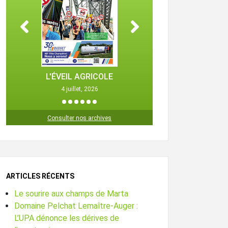
L'ÉVEIL AGRICOLE
L'ÉVEIL 
4 juillet, 2026
25 octob
1
2
3
4
5
6
Consulter nos archives
ARTICLES RÉCENTS
Le sourire aux champs de Marta
Domaine Pelchat Lemaître-Auger :
L’UPA dénonce les dérives de