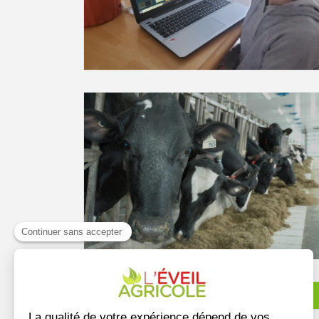
«
Préc