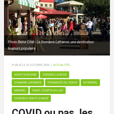
Photo Reine Côté - Le Domaine Lafrance, une destination
toujours populaire.
PUBLIÉ LE
25 OCTOBRE 2020
|
ACTUALITÉS
AGROTOURISME
CIDRERIE LACROIX
DOMAINE LAFRANCE
FROMAGES DU VERGE
INTERMIEL
MIRABEL
SAINT-JOSEPH-DU-LAC
VIGNOBLE VENTS D'ANGE
COVID ou pas, les