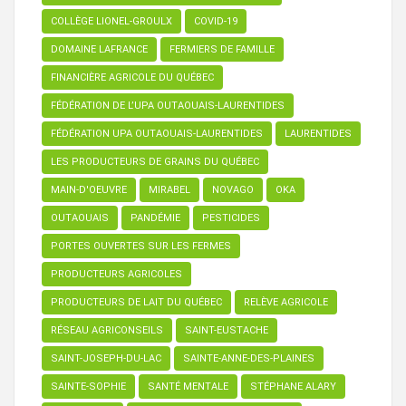
COLLÈGE LIONEL-GROULX
COVID-19
DOMAINE LAFRANCE
FERMIERS DE FAMILLE
FINANCIÈRE AGRICOLE DU QUÉBEC
FÉDÉRATION DE L’UPA OUTAOUAIS-LAURENTIDES
FÉDÉRATION UPA OUTAOUAIS-LAURENTIDES
LAURENTIDES
LES PRODUCTEURS DE GRAINS DU QUÉBEC
MAIN-D'OEUVRE
MIRABEL
NOVAGO
OKA
OUTAOUAIS
PANDÉMIE
PESTICIDES
PORTES OUVERTES SUR LES FERMES
PRODUCTEURS AGRICOLES
PRODUCTEURS DE LAIT DU QUÉBEC
RELÈVE AGRICOLE
RÉSEAU AGRICONSEILS
SAINT-EUSTACHE
SAINT-JOSEPH-DU-LAC
SAINTE-ANNE-DES-PLAINES
SAINTE-SOPHIE
SANTÉ MENTALE
STÉPHANE ALARY