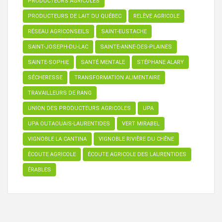
PRODUCTEURS AGRICOLES
PRODUCTEURS DE LAIT DU QUÉBEC
RELÈVE AGRICOLE
RÉSEAU AGRICONSEILS
SAINT-EUSTACHE
SAINT-JOSEPH-DU-LAC
SAINTE-ANNE-DES-PLAINES
SAINTE-SOPHIE
SANTÉ MENTALE
STÉPHANE ALARY
SÉCHERESSE
TRANSFORMATION ALIMENTAIRE
TRAVAILLEURS DE RANG
UNION DES PRODUCTEURS AGRICOLES
UPA
UPA OUTAOUAIS-LAURENTIDES
VERT MIRABEL
VIGNOBLE LA CANTINA
VIGNOBLE RIVIÈRE DU CHÊNE
ÉCOUTE AGRICOLE
ÉCOUTE AGRICOLE DES LAURENTIDES
ÉRABLES