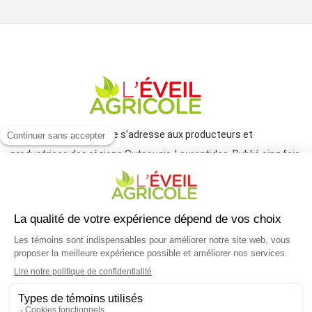
Le journal L'Éveil agricole s'adresse aux producteurs et
productrices des régions Outaouais-Laurentides. Publié cinq fois
par année par le Groupe JCL, il traite de l'actualité et des grands
enjeux reliés à l'agriculture.
COORDONNÉES
mlemay@groupejcl.ca
450 472-3440, poste 250