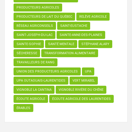
PRODUCTEURS AGRICOLES
PRODUCTEURS DE LAIT DU QUÉBEC
RELÈVE AGRICOLE
RÉSEAU AGRICONSEILS
SAINT-EUSTACHE
SAINT-JOSEPH-DU-LAC
SAINTE-ANNE-DES-PLAINES
SAINTE-SOPHIE
SANTÉ MENTALE
STÉPHANE ALARY
SÉCHERESSE
TRANSFORMATION ALIMENTAIRE
TRAVAILLEURS DE RANG
UNION DES PRODUCTEURS AGRICOLES
UPA
UPA OUTAOUAIS-LAURENTIDES
VERT MIRABEL
VIGNOBLE LA CANTINA
VIGNOBLE RIVIÈRE DU CHÊNE
ÉCOUTE AGRICOLE
ÉCOUTE AGRICOLE DES LAURENTIDES
ÉRABLES