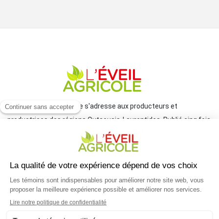
Le journal L'Éveil agricole s'adresse aux producteurs et
productrices des régions Outaouais-Laurentides. Publié cinq fois
par année par le Groupe JCL, il traite de l'actualité et des grands
enjeux reliés à l'agriculture.
COORDONNÉES
mlemay@groupejcl.ca
450 472-3440, poste 250