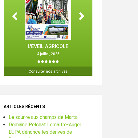
L'ÉVEIL AGRICOLE
L'ÉVEIL 
4 juillet, 2026
25 octob
1
2
3
4
5
6
Consulter nos archives
ARTICLES RÉCENTS
Le sourire aux champs de Marta
Domaine Pelchat Lemaître-Auger :
L’UPA dénonce les dérives de