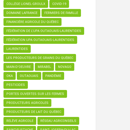
COLLÈGE LIONEL-GROULX
COVID-19
DOMAINE LAFRANCE
FERMIERS DE FAMILLE
FINANCIÈRE AGRICOLE DU QUÉBEC
FÉDÉRATION DE L’UPA OUTAOUAIS-LAURENTIDES
FÉDÉRATION UPA OUTAOUAIS-LAURENTIDES
LAURENTIDES
LES PRODUCTEURS DE GRAINS DU QUÉBEC
MAIN-D'OEUVRE
MIRABEL
NOVAGO
OKA
OUTAOUAIS
PANDÉMIE
PESTICIDES
PORTES OUVERTES SUR LES FERMES
PRODUCTEURS AGRICOLES
PRODUCTEURS DE LAIT DU QUÉBEC
RELÈVE AGRICOLE
RÉSEAU AGRICONSEILS
SAINT-EUSTACHE
SAINT-JOSEPH-DU-LAC