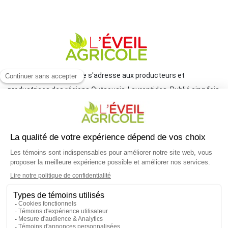
Le journal L'Éveil agricole s'adresse aux producteurs et
productrices des régions Outaouais-Laurentides. Publié cinq fois
par année par le Groupe JCL, il traite de l'actualité et des grands
enjeux reliés à l'agriculture.
COORDONNÉES
mlemay@groupejcl.ca
450 472-3440, poste 250
UNE INITIATIVE DU