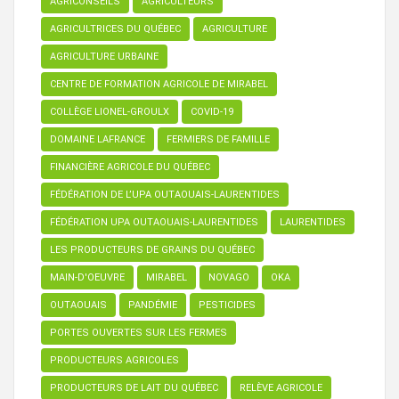
AGRICONSEILS
AGRICULTEURS
AGRICULTRICES DU QUÉBEC
AGRICULTURE
AGRICULTURE URBAINE
CENTRE DE FORMATION AGRICOLE DE MIRABEL
COLLÈGE LIONEL-GROULX
COVID-19
DOMAINE LAFRANCE
FERMIERS DE FAMILLE
FINANCIÈRE AGRICOLE DU QUÉBEC
FÉDÉRATION DE L’UPA OUTAOUAIS-LAURENTIDES
FÉDÉRATION UPA OUTAOUAIS-LAURENTIDES
LAURENTIDES
LES PRODUCTEURS DE GRAINS DU QUÉBEC
MAIN-D'OEUVRE
MIRABEL
NOVAGO
OKA
OUTAOUAIS
PANDÉMIE
PESTICIDES
PORTES OUVERTES SUR LES FERMES
PRODUCTEURS AGRICOLES
PRODUCTEURS DE LAIT DU QUÉBEC
RELÈVE AGRICOLE