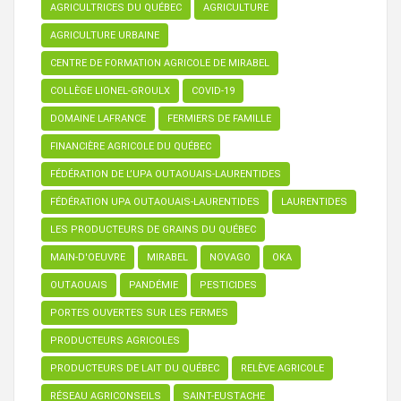
AGRICULTRICES DU QUÉBEC
AGRICULTURE
AGRICULTURE URBAINE
CENTRE DE FORMATION AGRICOLE DE MIRABEL
COLLÈGE LIONEL-GROULX
COVID-19
DOMAINE LAFRANCE
FERMIERS DE FAMILLE
FINANCIÈRE AGRICOLE DU QUÉBEC
FÉDÉRATION DE L’UPA OUTAOUAIS-LAURENTIDES
FÉDÉRATION UPA OUTAOUAIS-LAURENTIDES
LAURENTIDES
LES PRODUCTEURS DE GRAINS DU QUÉBEC
MAIN-D'OEUVRE
MIRABEL
NOVAGO
OKA
OUTAOUAIS
PANDÉMIE
PESTICIDES
PORTES OUVERTES SUR LES FERMES
PRODUCTEURS AGRICOLES
PRODUCTEURS DE LAIT DU QUÉBEC
RELÈVE AGRICOLE
RÉSEAU AGRICONSEILS
SAINT-EUSTACHE