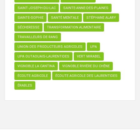
SAINT-JOSEPH-DU-LAC
SAINTE-ANNE-DES-PLAINES
SAINTE-SOPHIE
SANTÉ MENTALE
STÉPHANE ALARY
SÉCHERESSE
TRANSFORMATION ALIMENTAIRE
TRAVAILLEURS DE RANG
UNION DES PRODUCTEURS AGRICOLES
UPA
UPA OUTAOUAIS-LAURENTIDES
VERT MIRABEL
VIGNOBLE LA CANTINA
VIGNOBLE RIVIÈRE DU CHÊNE
ÉCOUTE AGRICOLE
ÉCOUTE AGRICOLE DES LAURENTIDES
ÉRABLES