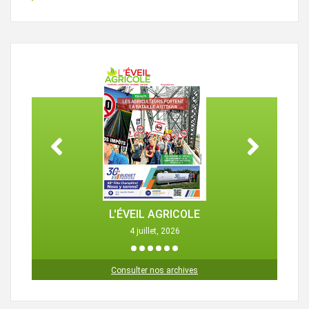
L'ÉVEIL AGRICOLE
4 juillet, 2026
1
2
3
4
5
6
Consulter nos archives