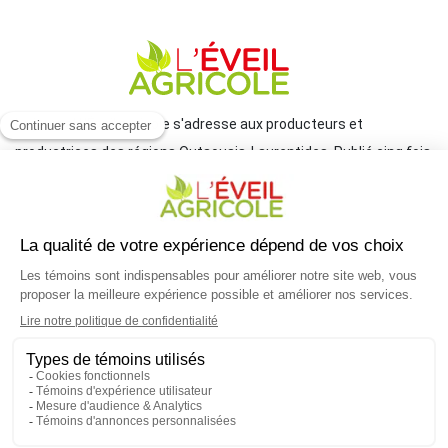
Le journal L'Éveil agricole s'adresse aux producteurs et
productrices des régions Outaouais-Laurentides. Publié cinq fois
par année par le Groupe JCL, il traite de l'actualité et des grands
enjeux reliés à l'agriculture.
COORDONNÉES
mlemay@groupejcl.ca
450 472-3440, poste 250
UNE INITIATIVE DU