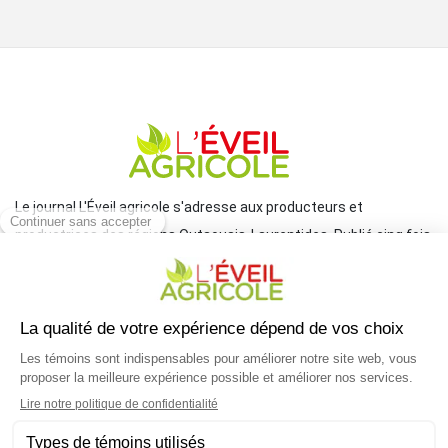
Le journal L'Éveil agricole s'adresse aux producteurs et
productrices des régions Outaouais-Laurentides. Publié cinq fois
par année par le Groupe JCL, il traite de l'actualité et des grands
enjeux reliés à l'agriculture.
COORDONNÉES
mlemay@groupejcl.ca
450 472-3440, poste 250