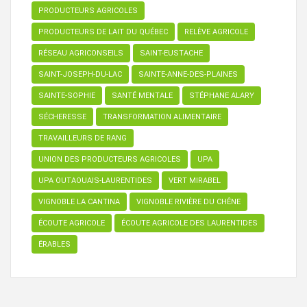
PRODUCTEURS AGRICOLES
PRODUCTEURS DE LAIT DU QUÉBEC
RELÈVE AGRICOLE
RÉSEAU AGRICONSEILS
SAINT-EUSTACHE
SAINT-JOSEPH-DU-LAC
SAINTE-ANNE-DES-PLAINES
SAINTE-SOPHIE
SANTÉ MENTALE
STÉPHANE ALARY
SÉCHERESSE
TRANSFORMATION ALIMENTAIRE
TRAVAILLEURS DE RANG
UNION DES PRODUCTEURS AGRICOLES
UPA
UPA OUTAOUAIS-LAURENTIDES
VERT MIRABEL
VIGNOBLE LA CANTINA
VIGNOBLE RIVIÈRE DU CHÊNE
ÉCOUTE AGRICOLE
ÉCOUTE AGRICOLE DES LAURENTIDES
ÉRABLES