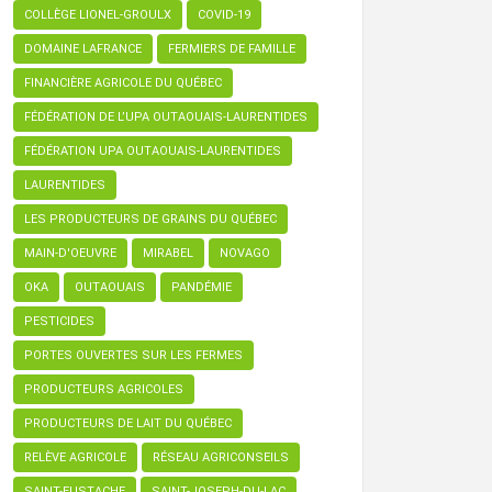
COLLÈGE LIONEL-GROULX
COVID-19
DOMAINE LAFRANCE
FERMIERS DE FAMILLE
FINANCIÈRE AGRICOLE DU QUÉBEC
FÉDÉRATION DE L’UPA OUTAOUAIS-LAURENTIDES
FÉDÉRATION UPA OUTAOUAIS-LAURENTIDES
LAURENTIDES
LES PRODUCTEURS DE GRAINS DU QUÉBEC
MAIN-D'OEUVRE
MIRABEL
NOVAGO
OKA
OUTAOUAIS
PANDÉMIE
PESTICIDES
PORTES OUVERTES SUR LES FERMES
PRODUCTEURS AGRICOLES
PRODUCTEURS DE LAIT DU QUÉBEC
RELÈVE AGRICOLE
RÉSEAU AGRICONSEILS
SAINT-EUSTACHE
SAINT-JOSEPH-DU-LAC