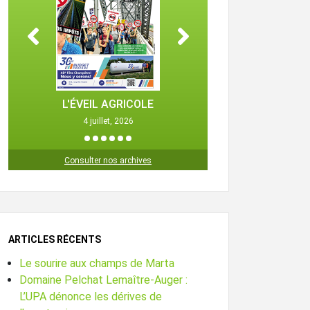
L'ÉVEIL AGRICOLE
L'ÉVEIL 
4 juillet, 2026
25 octob
1
2
3
4
5
6
Consulter nos archives
ARTICLES RÉCENTS
Le sourire aux champs de Marta
Domaine Pelchat Lemaître-Auger :
L’UPA dénonce les dérives de