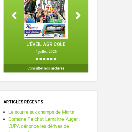
L'ÉVEIL AGRICOLE
L'ÉVEIL 
4 juillet, 2026
25 octob
1
2
3
4
5
6
Consulter nos archives
ARTICLES RÉCENTS
Le sourire aux champs de Marta
Domaine Pelchat Lemaître-Auger :
L’UPA dénonce les dérives de