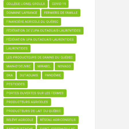
COLLÈGE LIONEL-GROULX
COVID-19
DOMAINE LAFRANCE
FERMIERS DE FAMILLE
FINANCIÈRE AGRICOLE DU QUÉBEC
FÉDÉRATION DE L’UPA OUTAOUAIS-LAURENTIDES
FÉDÉRATION UPA OUTAOUAIS-LAURENTIDES
LAURENTIDES
LES PRODUCTEURS DE GRAINS DU QUÉBEC
MAIN-D'OEUVRE
MIRABEL
NOVAGO
OKA
OUTAOUAIS
PANDÉMIE
PESTICIDES
PORTES OUVERTES SUR LES FERMES
PRODUCTEURS AGRICOLES
PRODUCTEURS DE LAIT DU QUÉBEC
RELÈVE AGRICOLE
RÉSEAU AGRICONSEILS
SAINT-EUSTACHE
SAINT-JOSEPH-DU-LAC