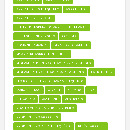
AGRICONSEILS
AGRICULTEURS
AGRICULTRICES DU QUÉBEC
AGRICULTURE
AGRICULTURE URBAINE
CENTRE DE FORMATION AGRICOLE DE MIRABEL
COLLÈGE LIONEL-GROULX
COVID-19
DOMAINE LAFRANCE
FERMIERS DE FAMILLE
FINANCIÈRE AGRICOLE DU QUÉBEC
FÉDÉRATION DE L’UPA OUTAOUAIS-LAURENTIDES
FÉDÉRATION UPA OUTAOUAIS-LAURENTIDES
LAURENTIDES
LES PRODUCTEURS DE GRAINS DU QUÉBEC
MAIN-D'OEUVRE
MIRABEL
NOVAGO
OKA
OUTAOUAIS
PANDÉMIE
PESTICIDES
PORTES OUVERTES SUR LES FERMES
PRODUCTEURS AGRICOLES
PRODUCTEURS DE LAIT DU QUÉBEC
RELÈVE AGRICOLE