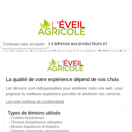
Le journal L'Éveil agricole s'adresse aux producteurs et
productrices des régions Outaouais-Laurentides. Publié cinq fois
par année par le Groupe JCL, il traite de l'actualité et des grands
enjeux reliés à l'agriculture.
COORDONNÉES
mlemay@groupejcl.ca
450 472-3440, poste 250
UNE INITIATIVE DU