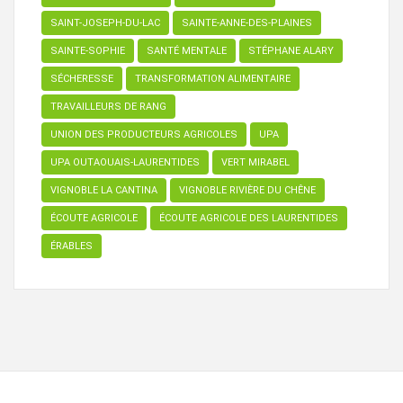
SAINT-JOSEPH-DU-LAC
SAINTE-ANNE-DES-PLAINES
SAINTE-SOPHIE
SANTÉ MENTALE
STÉPHANE ALARY
SÉCHERESSE
TRANSFORMATION ALIMENTAIRE
TRAVAILLEURS DE RANG
UNION DES PRODUCTEURS AGRICOLES
UPA
UPA OUTAOUAIS-LAURENTIDES
VERT MIRABEL
VIGNOBLE LA CANTINA
VIGNOBLE RIVIÈRE DU CHÊNE
ÉCOUTE AGRICOLE
ÉCOUTE AGRICOLE DES LAURENTIDES
ÉRABLES