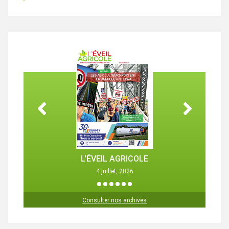
L'ÉVEIL AGRICOLE
4 juillet, 2026
1
2
3
4
5
6
Consulter nos archives