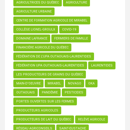
AGRICULTRICES DU QUÉBEC
AGRICULTURE
AGRICULTURE URBAINE
CENTRE DE FORMATION AGRICOLE DE MIRABEL
COLLÈGE LIONEL-GROULX
COVID-19
DOMAINE LAFRANCE
FERMIERS DE FAMILLE
FINANCIÈRE AGRICOLE DU QUÉBEC
FÉDÉRATION DE L’UPA OUTAOUAIS-LAURENTIDES
FÉDÉRATION UPA OUTAOUAIS-LAURENTIDES
LAURENTIDES
LES PRODUCTEURS DE GRAINS DU QUÉBEC
MAIN-D'OEUVRE
MIRABEL
NOVAGO
OKA
OUTAOUAIS
PANDÉMIE
PESTICIDES
PORTES OUVERTES SUR LES FERMES
PRODUCTEURS AGRICOLES
PRODUCTEURS DE LAIT DU QUÉBEC
RELÈVE AGRICOLE
RÉSEAU AGRICONSEILS
SAINT-EUSTACHE