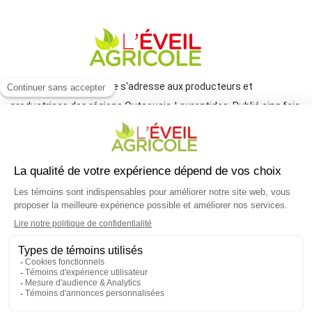
Le journal L'Éveil agricole s'adresse aux producteurs et
productrices des régions Outaouais-Laurentides. Publié cinq fois
par année par le Groupe JCL, il traite de l'actualité et des grands
enjeux reliés à l'agriculture.
COORDONNÉES
mlemay@groupejcl.ca
450 472-3440, poste 250
UNE INITIATIVE DU