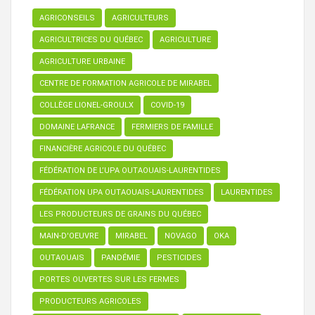
AGRICONSEILS
AGRICULTEURS
AGRICULTRICES DU QUÉBEC
AGRICULTURE
AGRICULTURE URBAINE
CENTRE DE FORMATION AGRICOLE DE MIRABEL
COLLÈGE LIONEL-GROULX
COVID-19
DOMAINE LAFRANCE
FERMIERS DE FAMILLE
FINANCIÈRE AGRICOLE DU QUÉBEC
FÉDÉRATION DE L’UPA OUTAOUAIS-LAURENTIDES
FÉDÉRATION UPA OUTAOUAIS-LAURENTIDES
LAURENTIDES
LES PRODUCTEURS DE GRAINS DU QUÉBEC
MAIN-D'OEUVRE
MIRABEL
NOVAGO
OKA
OUTAOUAIS
PANDÉMIE
PESTICIDES
PORTES OUVERTES SUR LES FERMES
PRODUCTEURS AGRICOLES