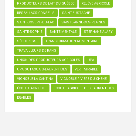
PRODUCTEURS DE LAIT DU QUÉBEC
RELÈVE AGRICOLE
RÉSEAU AGRICONSEILS
SAINT-EUSTACHE
SAINT-JOSEPH-DU-LAC
SAINTE-ANNE-DES-PLAINES
SAINTE-SOPHIE
SANTÉ MENTALE
STÉPHANE ALARY
SÉCHERESSE
TRANSFORMATION ALIMENTAIRE
TRAVAILLEURS DE RANG
UNION DES PRODUCTEURS AGRICOLES
UPA
UPA OUTAOUAIS-LAURENTIDES
VERT MIRABEL
VIGNOBLE LA CANTINA
VIGNOBLE RIVIÈRE DU CHÊNE
ÉCOUTE AGRICOLE
ÉCOUTE AGRICOLE DES LAURENTIDES
ÉRABLES