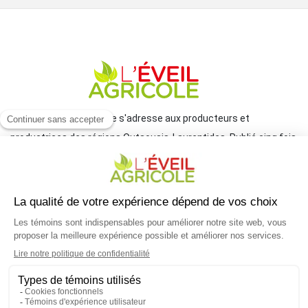
Le journal L'Éveil agricole s'adresse aux producteurs et
productrices des régions Outaouais-Laurentides. Publié cinq fois
par année par le Groupe JCL, il traite de l'actualité et des grands
enjeux reliés à l'agriculture.
COORDONNÉES
mlemay@groupejcl.ca
450 472-3440, poste 250
UNE INITIATIVE DU