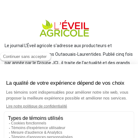
Le journal L'Éveil agricole s'adresse aux producteurs et
productrices des régions Outaouais-Laurentides. Publié cinq fois
par année par le Groupe JCL, il traite de l'actualité et des grands
enjeux reliés à l'agriculture.
COORDONNÉES
mlemay@groupejcl.ca
450 472-3440, poste 250
UNE INITIATIVE DU