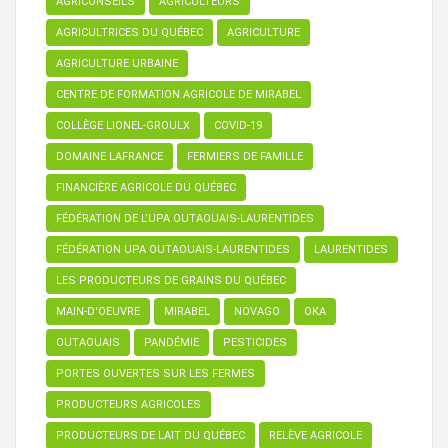
AGRICONSEILS
AGRICULTEURS
AGRICULTRICES DU QUÉBEC
AGRICULTURE
AGRICULTURE URBAINE
CENTRE DE FORMATION AGRICOLE DE MIRABEL
COLLÈGE LIONEL-GROULX
COVID-19
DOMAINE LAFRANCE
FERMIERS DE FAMILLE
FINANCIÈRE AGRICOLE DU QUÉBEC
FÉDÉRATION DE L’UPA OUTAOUAIS-LAURENTIDES
FÉDÉRATION UPA OUTAOUAIS-LAURENTIDES
LAURENTIDES
LES PRODUCTEURS DE GRAINS DU QUÉBEC
MAIN-D'OEUVRE
MIRABEL
NOVAGO
OKA
OUTAOUAIS
PANDÉMIE
PESTICIDES
PORTES OUVERTES SUR LES FERMES
PRODUCTEURS AGRICOLES
PRODUCTEURS DE LAIT DU QUÉBEC
RELÈVE AGRICOLE