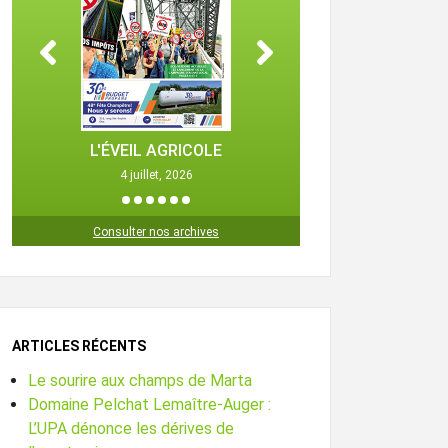
L'ÉVEIL AGRICOLE
L'ÉVEIL 
4 juillet, 2026
25 octob
1
2
3
4
5
6
Consulter nos archives
ARTICLES RÉCENTS
Le sourire aux champs de Marta
Domaine Pelchat Lemaître-Auger :
L’UPA dénonce les dérives de