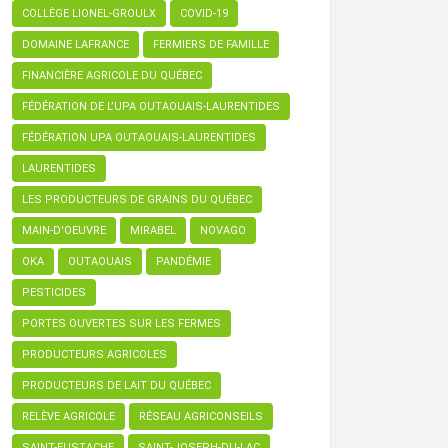
COLLÈGE LIONEL-GROULX
COVID-19
DOMAINE LAFRANCE
FERMIERS DE FAMILLE
FINANCIÈRE AGRICOLE DU QUÉBEC
FÉDÉRATION DE L’UPA OUTAOUAIS-LAURENTIDES
FÉDÉRATION UPA OUTAOUAIS-LAURENTIDES
LAURENTIDES
LES PRODUCTEURS DE GRAINS DU QUÉBEC
MAIN-D'OEUVRE
MIRABEL
NOVAGO
OKA
OUTAOUAIS
PANDÉMIE
PESTICIDES
PORTES OUVERTES SUR LES FERMES
PRODUCTEURS AGRICOLES
PRODUCTEURS DE LAIT DU QUÉBEC
RELÈVE AGRICOLE
RÉSEAU AGRICONSEILS
SAINT-EUSTACHE
SAINT-JOSEPH-DU-LAC