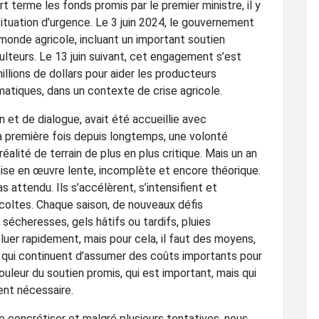
t terme les fonds promis par le premier ministre, il y
 situation d’urgence. Le 3 juin 2024, le gouvernement
onde agricole, incluant un important soutien
ulteurs. Le 13 juin suivant, cet engagement s’est
llions de dollars pour aider les producteurs
atiques, dans un contexte de crise agricole.
 et de dialogue, avait été accueillie avec
a première fois depuis longtemps, une volonté
éalité de terrain de plus en plus critique. Mais un an
mise en œuvre lente, incomplète et encore théorique.
 attendu. Ils s’accélèrent, s’intensifient et
écoltes. Chaque saison, de nouveaux défis
sécheresses, gels hâtifs ou tardifs, pluies
luer rapidement, mais pour cela, il faut des moyens,
 qui continuent d’assumer des coûts importants pour
ouleur du soutien promis, qui est important, mais qui
ent nécessaire.
 concrétiser et malgré plusieurs tentatives, nous