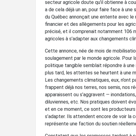
secteur agricole doute qu’il obtienne à cour
a de cela déjà un an, pour faire face à une
du Québec annonçait une entente avec le m
financier et des allègements pour les agric
précisé, et il comprenait notamment 106 mi
agricoles à s’adapter aux changements clim
Cette annonce, née de mois de mobilisation
soulagement par le monde agricole. Pour l
politique tangible semblait répondre à une r
plus tard, les attentes se heurtent à une 
Les changements climatiques, eux, n’ont pas
frappent déjà nos terres, nos semis, nos r
apparaissent ou s’aggravent — inondations, 
diluviennes, etc. Nos pratiques doivent évo
et en ce moment, ce sont les producteurs
s’adapter. Ils attendent encore de voir la c
représente une faction du soutien réellem
Constatant que les promesses tardent à se