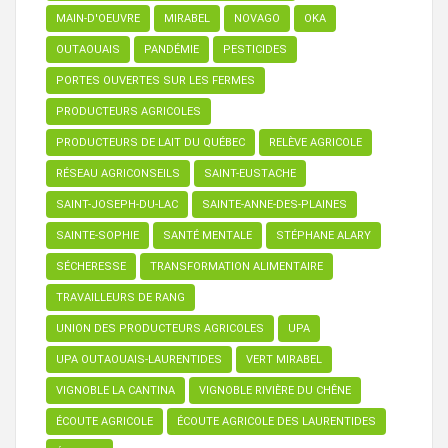
MAIN-D'OEUVRE
MIRABEL
NOVAGO
OKA
OUTAOUAIS
PANDÉMIE
PESTICIDES
PORTES OUVERTES SUR LES FERMES
PRODUCTEURS AGRICOLES
PRODUCTEURS DE LAIT DU QUÉBEC
RELÈVE AGRICOLE
RÉSEAU AGRICONSEILS
SAINT-EUSTACHE
SAINT-JOSEPH-DU-LAC
SAINTE-ANNE-DES-PLAINES
SAINTE-SOPHIE
SANTÉ MENTALE
STÉPHANE ALARY
SÉCHERESSE
TRANSFORMATION ALIMENTAIRE
TRAVAILLEURS DE RANG
UNION DES PRODUCTEURS AGRICOLES
UPA
UPA OUTAOUAIS-LAURENTIDES
VERT MIRABEL
VIGNOBLE LA CANTINA
VIGNOBLE RIVIÈRE DU CHÊNE
ÉCOUTE AGRICOLE
ÉCOUTE AGRICOLE DES LAURENTIDES