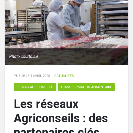
Photo courtoisie
PUBLIÉ LE
4 AVRIL 2025
|
ACTUALITÉS
RÉSEAU AGRICONSEILS
TRANSFORMATION ALIMENTAIRE
Les réseaux
Agriconseils : des
partenaires clés