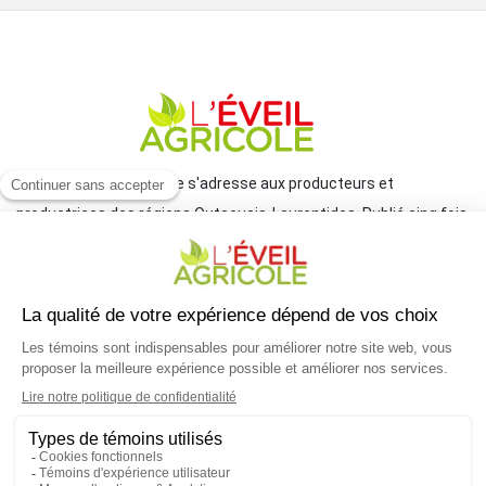
Le journal L'Éveil agricole s'adresse aux producteurs et
productrices des régions Outaouais-Laurentides. Publié cinq fois
par année par le Groupe JCL, il traite de l'actualité et des grands
enjeux reliés à l'agriculture.
COORDONNÉES
mlemay@groupejcl.ca
450 472-3440, poste 250
UNE INITIATIVE DU