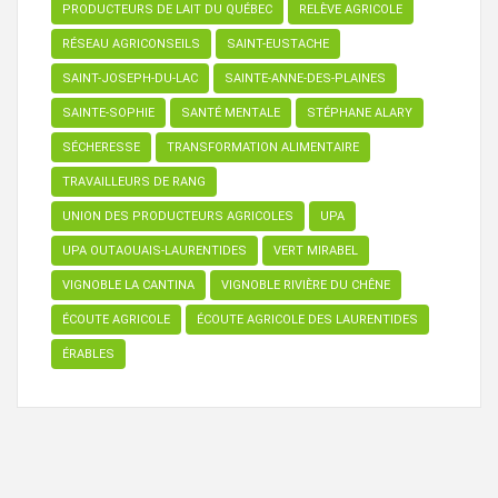
PRODUCTEURS DE LAIT DU QUÉBEC
RELÈVE AGRICOLE
RÉSEAU AGRICONSEILS
SAINT-EUSTACHE
SAINT-JOSEPH-DU-LAC
SAINTE-ANNE-DES-PLAINES
SAINTE-SOPHIE
SANTÉ MENTALE
STÉPHANE ALARY
SÉCHERESSE
TRANSFORMATION ALIMENTAIRE
TRAVAILLEURS DE RANG
UNION DES PRODUCTEURS AGRICOLES
UPA
UPA OUTAOUAIS-LAURENTIDES
VERT MIRABEL
VIGNOBLE LA CANTINA
VIGNOBLE RIVIÈRE DU CHÊNE
ÉCOUTE AGRICOLE
ÉCOUTE AGRICOLE DES LAURENTIDES
ÉRABLES