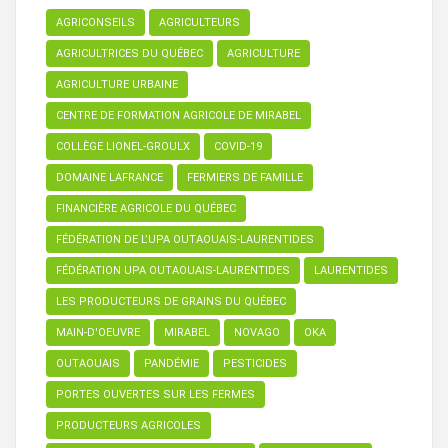
AGRICONSEILS
AGRICULTEURS
AGRICULTRICES DU QUÉBEC
AGRICULTURE
AGRICULTURE URBAINE
CENTRE DE FORMATION AGRICOLE DE MIRABEL
COLLÈGE LIONEL-GROULX
COVID-19
DOMAINE LAFRANCE
FERMIERS DE FAMILLE
FINANCIÈRE AGRICOLE DU QUÉBEC
FÉDÉRATION DE L’UPA OUTAOUAIS-LAURENTIDES
FÉDÉRATION UPA OUTAOUAIS-LAURENTIDES
LAURENTIDES
LES PRODUCTEURS DE GRAINS DU QUÉBEC
MAIN-D'OEUVRE
MIRABEL
NOVAGO
OKA
OUTAOUAIS
PANDÉMIE
PESTICIDES
PORTES OUVERTES SUR LES FERMES
PRODUCTEURS AGRICOLES