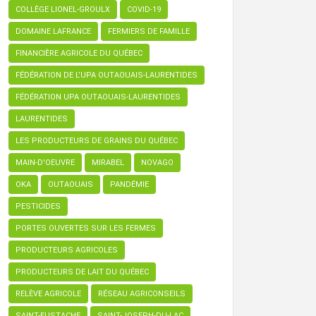
COLLÈGE LIONEL-GROULX
COVID-19
DOMAINE LAFRANCE
FERMIERS DE FAMILLE
FINANCIÈRE AGRICOLE DU QUÉBEC
FÉDÉRATION DE L’UPA OUTAOUAIS-LAURENTIDES
FÉDÉRATION UPA OUTAOUAIS-LAURENTIDES
LAURENTIDES
LES PRODUCTEURS DE GRAINS DU QUÉBEC
MAIN-D'OEUVRE
MIRABEL
NOVAGO
OKA
OUTAOUAIS
PANDÉMIE
PESTICIDES
PORTES OUVERTES SUR LES FERMES
PRODUCTEURS AGRICOLES
PRODUCTEURS DE LAIT DU QUÉBEC
RELÈVE AGRICOLE
RÉSEAU AGRICONSEILS
SAINT-EUSTACHE
SAINT-JOSEPH-DU-LAC