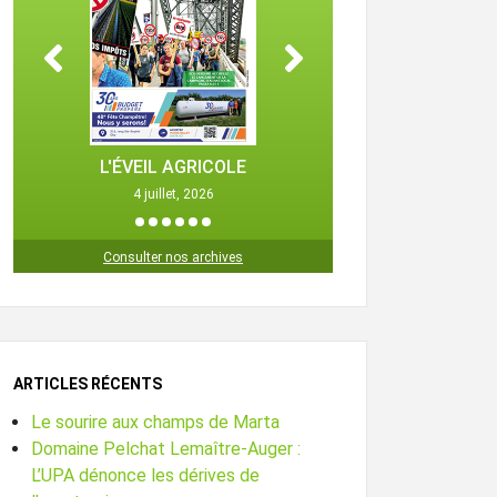
L'ÉVEIL AGRICOLE
L'ÉVEIL 
4 juillet, 2026
25 octob
1
2
3
4
5
6
Consulter nos archives
ARTICLES RÉCENTS
Le sourire aux champs de Marta
Domaine Pelchat Lemaître-Auger :
L’UPA dénonce les dérives de