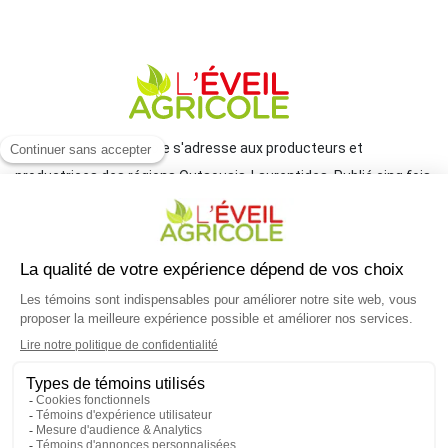
Le journal L'Éveil agricole s'adresse aux producteurs et
productrices des régions Outaouais-Laurentides. Publié cinq fois
par année par le Groupe JCL, il traite de l'actualité et des grands
enjeux reliés à l'agriculture.
COORDONNÉES
mlemay@groupejcl.ca
450 472-3440, poste 250
UNE INITIATIVE DU