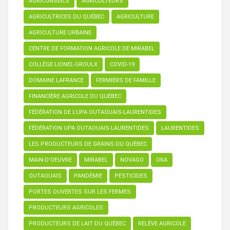
AGRICONSEILS
AGRICULTEURS
AGRICULTRICES DU QUÉBEC
AGRICULTURE
AGRICULTURE URBAINE
CENTRE DE FORMATION AGRICOLE DE MIRABEL
COLLÈGE LIONEL-GROULX
COVID-19
DOMAINE LAFRANCE
FERMIERS DE FAMILLE
FINANCIÈRE AGRICOLE DU QUÉBEC
FÉDÉRATION DE L’UPA OUTAOUAIS-LAURENTIDES
FÉDÉRATION UPA OUTAOUAIS-LAURENTIDES
LAURENTIDES
LES PRODUCTEURS DE GRAINS DU QUÉBEC
MAIN-D'OEUVRE
MIRABEL
NOVAGO
OKA
OUTAOUAIS
PANDÉMIE
PESTICIDES
PORTES OUVERTES SUR LES FERMES
PRODUCTEURS AGRICOLES
PRODUCTEURS DE LAIT DU QUÉBEC
RELÈVE AGRICOLE