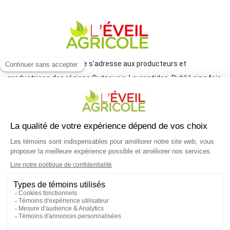
Le journal L'Éveil agricole s'adresse aux producteurs et
productrices des régions Outaouais-Laurentides. Publié cinq fois
par année par le Groupe JCL, il traite de l'actualité et des grands
enjeux reliés à l'agriculture.
COORDONNÉES
mlemay@groupejcl.ca
450 472-3440, poste 250
UNE INITIATIVE DU