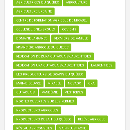
AGRICULTRICES DU QUÉBEC
AGRICULTURE
AGRICULTURE URBAINE
CENTRE DE FORMATION AGRICOLE DE MIRABEL
COLLÈGE LIONEL-GROULX
COVID-19
DOMAINE LAFRANCE
FERMIERS DE FAMILLE
FINANCIÈRE AGRICOLE DU QUÉBEC
FÉDÉRATION DE L’UPA OUTAOUAIS-LAURENTIDES
FÉDÉRATION UPA OUTAOUAIS-LAURENTIDES
LAURENTIDES
LES PRODUCTEURS DE GRAINS DU QUÉBEC
MAIN-D'OEUVRE
MIRABEL
NOVAGO
OKA
OUTAOUAIS
PANDÉMIE
PESTICIDES
PORTES OUVERTES SUR LES FERMES
PRODUCTEURS AGRICOLES
PRODUCTEURS DE LAIT DU QUÉBEC
RELÈVE AGRICOLE
RÉSEAU AGRICONSEILS
SAINT-EUSTACHE