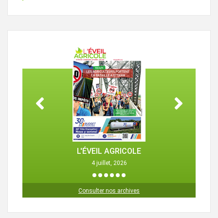
L'ÉVEIL AGRICOLE
4 juillet, 2026
1
2
3
4
5
6
Consulter nos archives