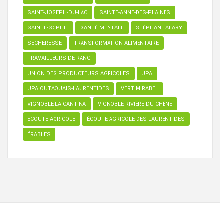
SAINT-JOSEPH-DU-LAC
SAINTE-ANNE-DES-PLAINES
SAINTE-SOPHIE
SANTÉ MENTALE
STÉPHANE ALARY
SÉCHERESSE
TRANSFORMATION ALIMENTAIRE
TRAVAILLEURS DE RANG
UNION DES PRODUCTEURS AGRICOLES
UPA
UPA OUTAOUAIS-LAURENTIDES
VERT MIRABEL
VIGNOBLE LA CANTINA
VIGNOBLE RIVIÈRE DU CHÊNE
ÉCOUTE AGRICOLE
ÉCOUTE AGRICOLE DES LAURENTIDES
ÉRABLES