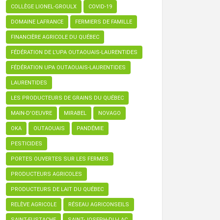
COLLÈGE LIONEL-GROULX
COVID-19
DOMAINE LAFRANCE
FERMIERS DE FAMILLE
FINANCIÈRE AGRICOLE DU QUÉBEC
FÉDÉRATION DE L’UPA OUTAOUAIS-LAURENTIDES
FÉDÉRATION UPA OUTAOUAIS-LAURENTIDES
LAURENTIDES
LES PRODUCTEURS DE GRAINS DU QUÉBEC
MAIN-D'OEUVRE
MIRABEL
NOVAGO
OKA
OUTAOUAIS
PANDÉMIE
PESTICIDES
PORTES OUVERTES SUR LES FERMES
PRODUCTEURS AGRICOLES
PRODUCTEURS DE LAIT DU QUÉBEC
RELÈVE AGRICOLE
RÉSEAU AGRICONSEILS
SAINT-EUSTACHE
SAINT-JOSEPH-DU-LAC