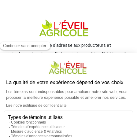
Le journal L'Éveil agricole s'adresse aux producteurs et
productrices des régions Outaouais-Laurentides. Publié cinq fois
par année par le Groupe JCL, il traite de l'actualité et des grands
enjeux reliés à l'agriculture.
COORDONNÉES
mlemay@groupejcl.ca
450 472-3440, poste 250
UNE INITIATIVE DU