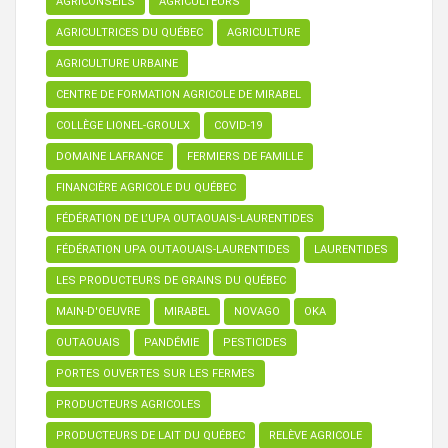
AGRICONSEILS
AGRICULTEURS
AGRICULTRICES DU QUÉBEC
AGRICULTURE
AGRICULTURE URBAINE
CENTRE DE FORMATION AGRICOLE DE MIRABEL
COLLÈGE LIONEL-GROULX
COVID-19
DOMAINE LAFRANCE
FERMIERS DE FAMILLE
FINANCIÈRE AGRICOLE DU QUÉBEC
FÉDÉRATION DE L’UPA OUTAOUAIS-LAURENTIDES
FÉDÉRATION UPA OUTAOUAIS-LAURENTIDES
LAURENTIDES
LES PRODUCTEURS DE GRAINS DU QUÉBEC
MAIN-D'OEUVRE
MIRABEL
NOVAGO
OKA
OUTAOUAIS
PANDÉMIE
PESTICIDES
PORTES OUVERTES SUR LES FERMES
PRODUCTEURS AGRICOLES
PRODUCTEURS DE LAIT DU QUÉBEC
RELÈVE AGRICOLE