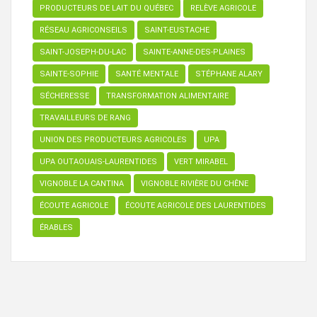
PRODUCTEURS DE LAIT DU QUÉBEC
RELÈVE AGRICOLE
RÉSEAU AGRICONSEILS
SAINT-EUSTACHE
SAINT-JOSEPH-DU-LAC
SAINTE-ANNE-DES-PLAINES
SAINTE-SOPHIE
SANTÉ MENTALE
STÉPHANE ALARY
SÉCHERESSE
TRANSFORMATION ALIMENTAIRE
TRAVAILLEURS DE RANG
UNION DES PRODUCTEURS AGRICOLES
UPA
UPA OUTAOUAIS-LAURENTIDES
VERT MIRABEL
VIGNOBLE LA CANTINA
VIGNOBLE RIVIÈRE DU CHÊNE
ÉCOUTE AGRICOLE
ÉCOUTE AGRICOLE DES LAURENTIDES
ÉRABLES