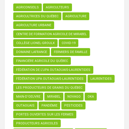
AGRICONSEILS
AGRICULTEURS
AGRICULTRICES DU QUÉBEC
AGRICULTURE
AGRICULTURE URBAINE
CENTRE DE FORMATION AGRICOLE DE MIRABEL
COLLÈGE LIONEL-GROULX
COVID-19
DOMAINE LAFRANCE
FERMIERS DE FAMILLE
FINANCIÈRE AGRICOLE DU QUÉBEC
FÉDÉRATION DE L’UPA OUTAOUAIS-LAURENTIDES
FÉDÉRATION UPA OUTAOUAIS-LAURENTIDES
LAURENTIDES
LES PRODUCTEURS DE GRAINS DU QUÉBEC
MAIN-D'OEUVRE
MIRABEL
NOVAGO
OKA
OUTAOUAIS
PANDÉMIE
PESTICIDES
PORTES OUVERTES SUR LES FERMES
PRODUCTEURS AGRICOLES