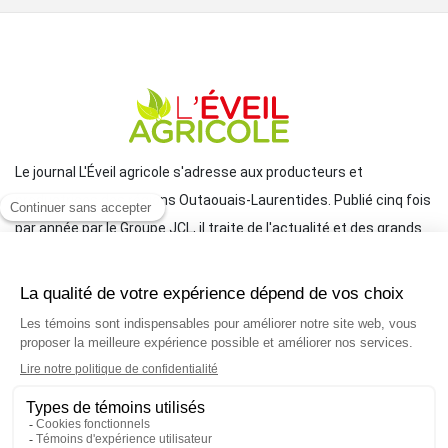
Le journal L'Éveil agricole s'adresse aux producteurs et
productrices des régions Outaouais-Laurentides. Publié cinq fois
par année par le Groupe JCL, il traite de l'actualité et des grands
enjeux reliés à l'agriculture.
COORDONNÉES
mlemay@groupejcl.ca
450 472-3440, poste 250
UNE INITIATIVE DU