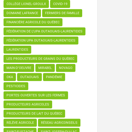
COLLÈGE LIONEL-GROULX
COVID-19
DOMAINE LAFRANCE
FERMIERS DE FAMILLE
FINANCIÈRE AGRICOLE DU QUÉBEC
FÉDÉRATION DE L’UPA OUTAOUAIS-LAURENTIDES
FÉDÉRATION UPA OUTAOUAIS-LAURENTIDES
LAURENTIDES
LES PRODUCTEURS DE GRAINS DU QUÉBEC
MAIN-D'OEUVRE
MIRABEL
NOVAGO
OKA
OUTAOUAIS
PANDÉMIE
PESTICIDES
PORTES OUVERTES SUR LES FERMES
PRODUCTEURS AGRICOLES
PRODUCTEURS DE LAIT DU QUÉBEC
RELÈVE AGRICOLE
RÉSEAU AGRICONSEILS
SAINT-EUSTACHE
SAINT-JOSEPH-DU-LAC