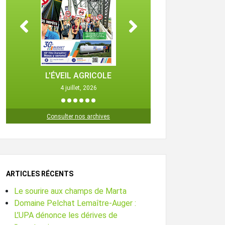
L'ÉVEIL AGRICOLE
L'ÉVEIL 
4 juillet, 2026
25 octob
1
2
3
4
5
6
Consulter nos archives
ARTICLES RÉCENTS
Le sourire aux champs de Marta
Domaine Pelchat Lemaître-Auger :
L’UPA dénonce les dérives de