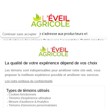
Le journal L'Éveil agricole s'adresse aux producteurs et
productrices des régions Outaouais-Laurentides. Publié cinq fois
par année par le Groupe JCL, il traite de l'actualité et des grands
enjeux reliés à l'agriculture.
COORDONNÉES
mlemay@groupejcl.ca
450 472-3440, poste 250
UNE INITIATIVE DU