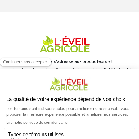
Le journal L'Éveil agricole s'adresse aux producteurs et
productrices des régions Outaouais-Laurentides. Publié cinq fois
par année par le Groupe JCL, il traite de l'actualité et des grands
enjeux reliés à l'agriculture.
COORDONNÉES
mlemay@groupejcl.ca
450 472-3440, poste 250