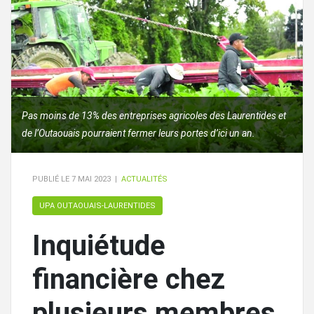
Pas moins de 13% des entreprises agricoles des Laurentides et
de l’Outaouais pourraient fermer leurs portes d’ici un an.
PUBLIÉ LE
7 MAI 2023
|
ACTUALITÉS
UPA OUTAOUAIS-LAURENTIDES
Inquiétude
financière chez
plusieurs membres