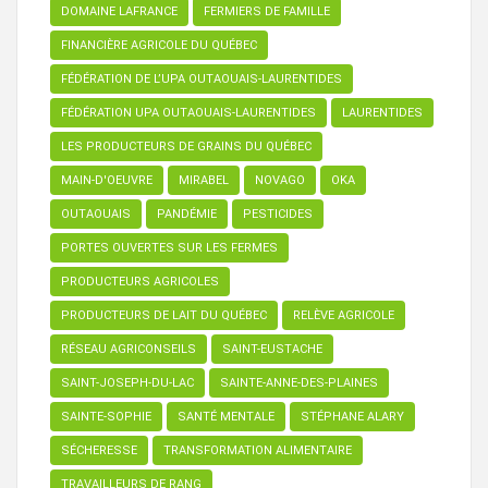
DOMAINE LAFRANCE
FERMIERS DE FAMILLE
FINANCIÈRE AGRICOLE DU QUÉBEC
FÉDÉRATION DE L’UPA OUTAOUAIS-LAURENTIDES
FÉDÉRATION UPA OUTAOUAIS-LAURENTIDES
LAURENTIDES
LES PRODUCTEURS DE GRAINS DU QUÉBEC
MAIN-D'OEUVRE
MIRABEL
NOVAGO
OKA
OUTAOUAIS
PANDÉMIE
PESTICIDES
PORTES OUVERTES SUR LES FERMES
PRODUCTEURS AGRICOLES
PRODUCTEURS DE LAIT DU QUÉBEC
RELÈVE AGRICOLE
RÉSEAU AGRICONSEILS
SAINT-EUSTACHE
SAINT-JOSEPH-DU-LAC
SAINTE-ANNE-DES-PLAINES
SAINTE-SOPHIE
SANTÉ MENTALE
STÉPHANE ALARY
SÉCHERESSE
TRANSFORMATION ALIMENTAIRE
TRAVAILLEURS DE RANG