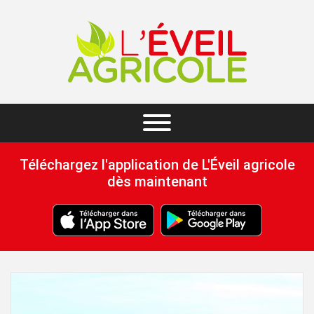
Téléchargez l'application de L'Éveil agricole
dès maintenant