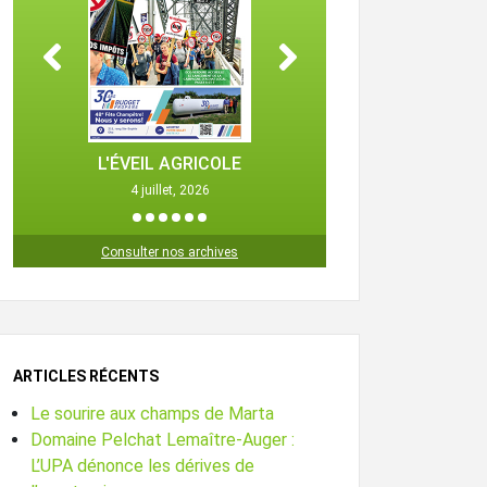
L'ÉVEIL AGRICOLE
L'ÉVEIL 
4 juillet, 2026
25 octob
1
2
3
4
5
6
Consulter nos archives
ARTICLES RÉCENTS
Le sourire aux champs de Marta
Domaine Pelchat Lemaître-Auger :
L’UPA dénonce les dérives de