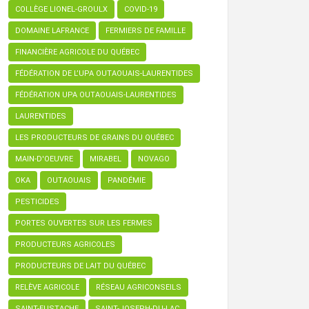
COLLÈGE LIONEL-GROULX
COVID-19
DOMAINE LAFRANCE
FERMIERS DE FAMILLE
FINANCIÈRE AGRICOLE DU QUÉBEC
FÉDÉRATION DE L’UPA OUTAOUAIS-LAURENTIDES
FÉDÉRATION UPA OUTAOUAIS-LAURENTIDES
LAURENTIDES
LES PRODUCTEURS DE GRAINS DU QUÉBEC
MAIN-D'OEUVRE
MIRABEL
NOVAGO
OKA
OUTAOUAIS
PANDÉMIE
PESTICIDES
PORTES OUVERTES SUR LES FERMES
PRODUCTEURS AGRICOLES
PRODUCTEURS DE LAIT DU QUÉBEC
RELÈVE AGRICOLE
RÉSEAU AGRICONSEILS
SAINT-EUSTACHE
SAINT-JOSEPH-DU-LAC