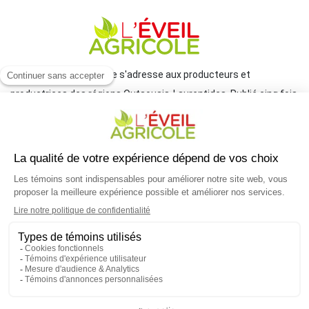
Le journal L'Éveil agricole s'adresse aux producteurs et
productrices des régions Outaouais-Laurentides. Publié cinq fois
par année par le Groupe JCL, il traite de l'actualité et des grands
enjeux reliés à l'agriculture.
COORDONNÉES
mlemay@groupejcl.ca
450 472-3440, poste 250
UNE INITIATIVE DU