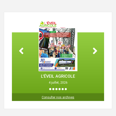
L'ÉVEIL AGRICOLE
4 juillet, 2026
1
2
3
4
5
6
Consulter nos archives