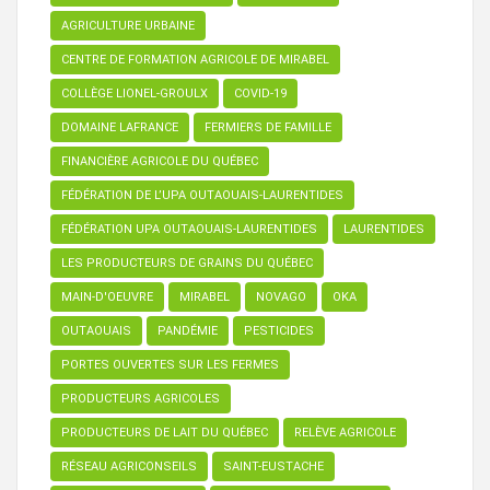
AGRICULTURE URBAINE
CENTRE DE FORMATION AGRICOLE DE MIRABEL
COLLÈGE LIONEL-GROULX
COVID-19
DOMAINE LAFRANCE
FERMIERS DE FAMILLE
FINANCIÈRE AGRICOLE DU QUÉBEC
FÉDÉRATION DE L’UPA OUTAOUAIS-LAURENTIDES
FÉDÉRATION UPA OUTAOUAIS-LAURENTIDES
LAURENTIDES
LES PRODUCTEURS DE GRAINS DU QUÉBEC
MAIN-D'OEUVRE
MIRABEL
NOVAGO
OKA
OUTAOUAIS
PANDÉMIE
PESTICIDES
PORTES OUVERTES SUR LES FERMES
PRODUCTEURS AGRICOLES
PRODUCTEURS DE LAIT DU QUÉBEC
RELÈVE AGRICOLE
RÉSEAU AGRICONSEILS
SAINT-EUSTACHE