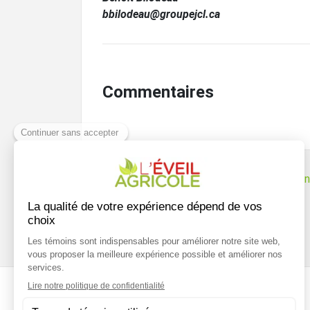
bbilodeau@groupejcl.ca
Commentaires
Navigation
S’entourer de conseillers externes compéten
pour faire progresser son entreprise agricole