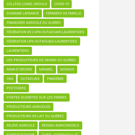
COLLÈGE LIONEL-GROULX
COVID-19
DOMAINE LAFRANCE
FERMIERS DE FAMILLE
FINANCIÈRE AGRICOLE DU QUÉBEC
FÉDÉRATION DE L’UPA OUTAOUAIS-LAURENTIDES
FÉDÉRATION UPA OUTAOUAIS-LAURENTIDES
LAURENTIDES
LES PRODUCTEURS DE GRAINS DU QUÉBEC
MAIN-D'OEUVRE
MIRABEL
NOVAGO
OKA
OUTAOUAIS
PANDÉMIE
PESTICIDES
PORTES OUVERTES SUR LES FERMES
PRODUCTEURS AGRICOLES
PRODUCTEURS DE LAIT DU QUÉBEC
RELÈVE AGRICOLE
RÉSEAU AGRICONSEILS
SAINT-EUSTACHE
SAINT-JOSEPH-DU-LAC