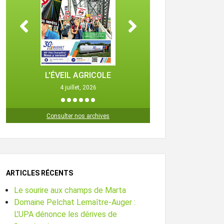
L'ÉVEIL AGRICOLE
L'ÉVEIL 
4 juillet, 2026
25 octob
1
2
3
4
5
6
Consulter nos archives
ARTICLES RÉCENTS
Le sourire aux champs de Marta
Domaine Pelchat Lemaître-Auger :
L’UPA dénonce les dérives de