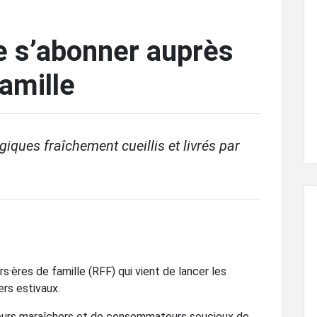
e s’abonner auprès
amille
iques fraîchement cueillis et livrés par
·ères de famille (RFF) qui vient de lancer les
ers estivaux.
teurs maraîchers et de consommateurs soucieux de