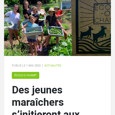
PUBLIÉ LE
1 MAI 2022
|
ACTUALITÉS
ÉCOLE-O-CHAMP
Des jeunes
maraîchers
s’initieront aux