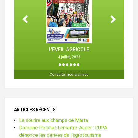
L'ÉVEIL AGRICOLE
4 juillet, 2026
1
2
3
4
5
6
Consulter nos archives
ARTICLES RÉCENTS
Le sourire aux champs de Marta
Domaine Pelchat Lemaître-Auger : L’UPA
dénonce les dérives de l’agrotourisme