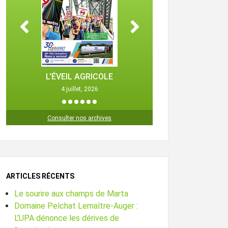
L'ÉVEIL AGRICOLE
L'ÉVEIL 
4 juillet, 2026
25 octob
1
2
3
4
5
6
Consulter nos archives
ARTICLES RÉCENTS
Le sourire aux champs de Marta
Domaine Pelchat Lemaître-Auger :
L’UPA dénonce les dérives de