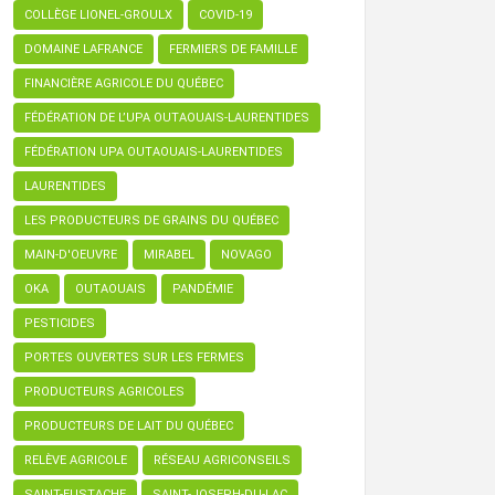
COLLÈGE LIONEL-GROULX
COVID-19
DOMAINE LAFRANCE
FERMIERS DE FAMILLE
FINANCIÈRE AGRICOLE DU QUÉBEC
FÉDÉRATION DE L’UPA OUTAOUAIS-LAURENTIDES
FÉDÉRATION UPA OUTAOUAIS-LAURENTIDES
LAURENTIDES
LES PRODUCTEURS DE GRAINS DU QUÉBEC
MAIN-D'OEUVRE
MIRABEL
NOVAGO
OKA
OUTAOUAIS
PANDÉMIE
PESTICIDES
PORTES OUVERTES SUR LES FERMES
PRODUCTEURS AGRICOLES
PRODUCTEURS DE LAIT DU QUÉBEC
RELÈVE AGRICOLE
RÉSEAU AGRICONSEILS
SAINT-EUSTACHE
SAINT-JOSEPH-DU-LAC