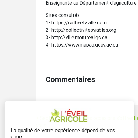
Enseignante au Département d’agriculture e
Sites consultés:
1- https://cultivetaville.com
2- http://collectivitesviables.org
3- http://ville.montreal.qc.ca
4- https://www.mapaq.gouv.qc.ca
Commentaires
Navigation
Secteur biologique : des occasions s’offrent 
vous