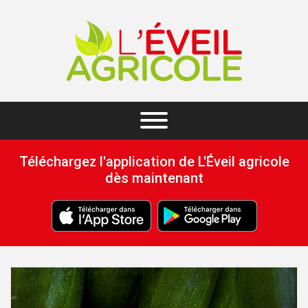
Téléchargez l'application de L'Éveil agricole
dès maintenant