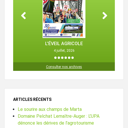
L'ÉVEIL AGRICOLE
4 juillet, 2026
1
2
3
4
5
6
Consulter nos archives
ARTICLES RÉCENTS
Le sourire aux champs de Marta
Domaine Pelchat Lemaître-Auger : L’UPA
dénonce les dérives de l’agrotourisme