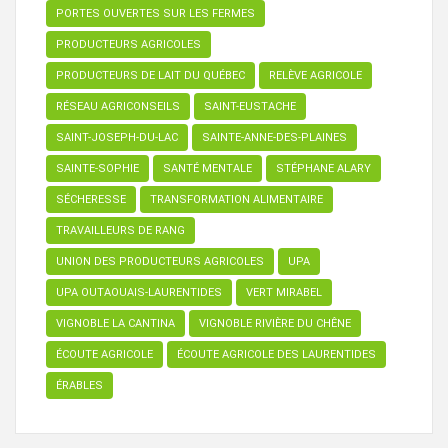
PORTES OUVERTES SUR LES FERMES
PRODUCTEURS AGRICOLES
PRODUCTEURS DE LAIT DU QUÉBEC
RELÈVE AGRICOLE
RÉSEAU AGRICONSEILS
SAINT-EUSTACHE
SAINT-JOSEPH-DU-LAC
SAINTE-ANNE-DES-PLAINES
SAINTE-SOPHIE
SANTÉ MENTALE
STÉPHANE ALARY
SÉCHERESSE
TRANSFORMATION ALIMENTAIRE
TRAVAILLEURS DE RANG
UNION DES PRODUCTEURS AGRICOLES
UPA
UPA OUTAOUAIS-LAURENTIDES
VERT MIRABEL
VIGNOBLE LA CANTINA
VIGNOBLE RIVIÈRE DU CHÊNE
ÉCOUTE AGRICOLE
ÉCOUTE AGRICOLE DES LAURENTIDES
ÉRABLES