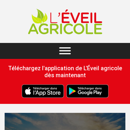
Téléchargez l'application de L'Éveil agricole
dès maintenant