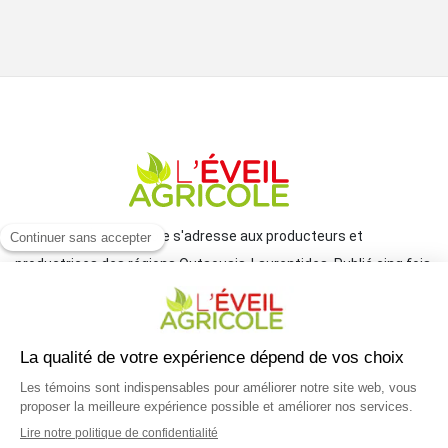
Le journal L'Éveil agricole s'adresse aux producteurs et
productrices des régions Outaouais-Laurentides. Publié cinq fois
par année par le Groupe JCL, il traite de l'actualité et des grands
enjeux reliés à l'agriculture.
COORDONNÉES
mlemay@groupejcl.ca
450 472-3440, poste 250