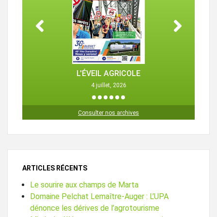
L'ÉVEIL AGRICOLE
4 juillet, 2026
1
2
3
4
5
6
Consulter nos archives
ARTICLES RÉCENTS
Le sourire aux champs de Marta
Domaine Pelchat Lemaître-Auger : L’UPA
dénonce les dérives de l’agrotourisme