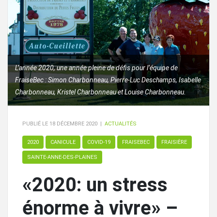
L’année 2020, une année pleine de défis pour l’équipe de
FraiseBec : Simon Charbonneau, Pierre-Luc Deschamps, Isabelle
Charbonneau, Kristel Charbonneau et Louise Charbonneau.
PUBLIÉ LE
18 DÉCEMBRE 2020
|
ACTUALITÉS
2020
CANICULE
COVID-19
FRAISEBEC
FRAISIÈRE
SAINTE-ANNE-DES-PLAINES
«2020: un stress
énorme à vivre» –