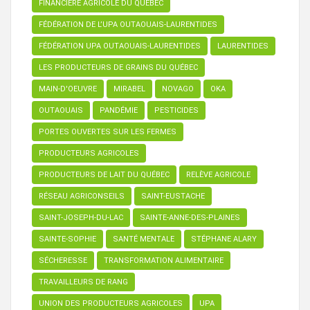
FINANCIÈRE AGRICOLE DU QUÉBEC
FÉDÉRATION DE L’UPA OUTAOUAIS-LAURENTIDES
FÉDÉRATION UPA OUTAOUAIS-LAURENTIDES
LAURENTIDES
LES PRODUCTEURS DE GRAINS DU QUÉBEC
MAIN-D'OEUVRE
MIRABEL
NOVAGO
OKA
OUTAOUAIS
PANDÉMIE
PESTICIDES
PORTES OUVERTES SUR LES FERMES
PRODUCTEURS AGRICOLES
PRODUCTEURS DE LAIT DU QUÉBEC
RELÈVE AGRICOLE
RÉSEAU AGRICONSEILS
SAINT-EUSTACHE
SAINT-JOSEPH-DU-LAC
SAINTE-ANNE-DES-PLAINES
SAINTE-SOPHIE
SANTÉ MENTALE
STÉPHANE ALARY
SÉCHERESSE
TRANSFORMATION ALIMENTAIRE
TRAVAILLEURS DE RANG
UNION DES PRODUCTEURS AGRICOLES
UPA